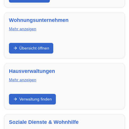
transparent, terminsicher und passend zu deinem
Umfang.
Wohnungsunternehmen
Mehr anzeigen
Finde regionale Wohnungsunternehmen,
Übersicht öffnen
Genossenschaften und Vermieter in Saarbrücken – mit
freien Wohnungen, klaren Prozessen und
verlässlicher Betreuung.
Hausverwaltungen
Mehr anzeigen
WEG-, Miet- und Objektverwaltung: Finde
Verwaltung finden
Hausverwaltungen in Saarbrücken für Abrechnung,
Instandhaltung, Kommunikation und professionelle
Organisation.
Soziale Dienste & Wohnhilfe