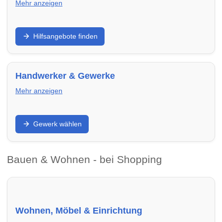
Mehr anzeigen
Unterstützung bei Wohnungssuche,
Hilfsangebote finden
Wohnraumsicherung oder schwierigen Lebenslagen:
Finde Beratungsstellen und Hilfsangebote in
Saarbrücken – von Mieterhilfe bis
Wohnungsnotfallhilfe.
Handwerker & Gewerke
Mehr anzeigen
Renovieren, sanieren, modernisieren: Finde
Gewerk wählen
Handwerker in Saarbrücken nach Gewerk – von
Elektrik über Heizung bis Dach und Fenster.
Bauen & Wohnen - bei Shopping
Wohnen, Möbel & Einrichtung