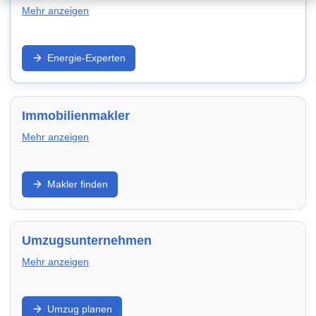
Mehr anzeigen
Strom/Gas, Wärmepumpe, PV und Effizienz: Entdecke
Energie-Experten
Anbieter und Experten in Saarbrücken – für niedrigere
laufende Kosten und zukunftssichere Modernisierung.
Immobilienmakler
Mehr anzeigen
Verkauf, Vermietung, Bewertung und Vermarktung:
Makler finden
Finde Makler in Saarbrücken, die Objektaufnahme,
Exposé, Besichtigungen und Verhandlung
professionell übernehmen.
Umzugsunternehmen
Mehr anzeigen
Privatumzug, Transport, Verpackung und Montage:
Umzug planen
Vergleiche Umzugsfirmen in Saarbrücken –