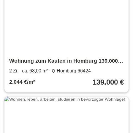
Wohnung zum Kaufen in Homburg 139.000 €
68 m²
2 Zi.
ca. 68,00 m²
Homburg 66424
139.000 €
2.044 €/m²