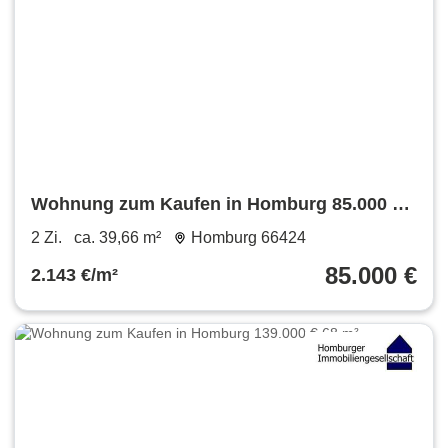
Wohnung zum Kaufen in Homburg 85.000 €
39.66 m²
2 Zi.
ca. 39,66 m²
Homburg 66424
85.000 €
2.143 €/m²