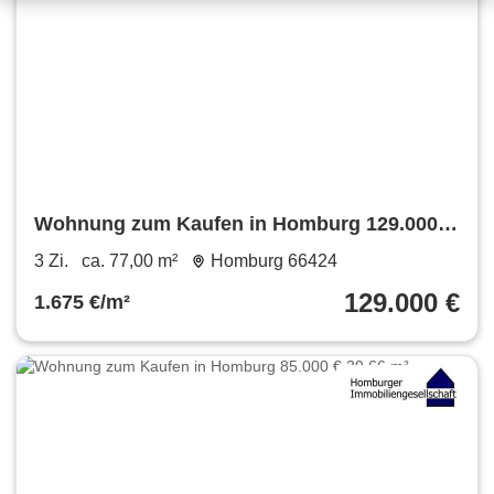
Wohnung zum Kaufen in Homburg 129.000 €
77 m²
3 Zi.
ca. 77,00 m²
Homburg 66424
129.000 €
1.675 €/m²