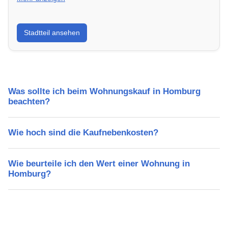
Erfahre mehr über deinen Stadtteil in Homburg:
Stadtteil ansehen
Lebensqualität, Verkehrsanbindung, Schulen,
Freizeitmöglichkeiten und Mietpreise.
Was sollte ich beim Wohnungskauf in Homburg
beachten?
Wie hoch sind die Kaufnebenkosten?
Wie beurteile ich den Wert einer Wohnung in
Homburg?