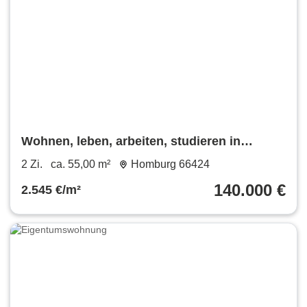
Wohnen, leben, arbeiten, studieren in
bevorzugter Wohnlage!
2 Zi.
ca. 55,00 m²
Homburg 66424
140.000 €
2.545 €/m²