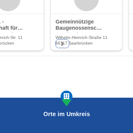
 -
Gemeinnützige
aft für
Baugenossenschaft
- und
Saarland eG
rich-Str. 11
Wilhelm-Heinrich-Straße 11
brücken
66117 Saarbrücken
❯
Orte im Umkreis