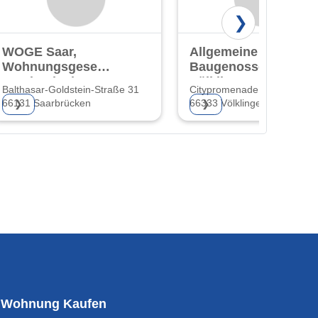
❯
WOGE Saar,
Allgemeine
Wohnungsgesellschaft
Baugenossenschaft
Saarland mbH
Völklingen eG
Balthasar-Goldstein-Straße 31
Citypromenade 3
66131 Saarbrücken
66333 Völklingen
❯
❯
Wohnung Kaufen