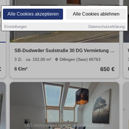
Alle Cookies akzeptieren
Alle Cookies ablehnen
Einstellungen
Datenschutzerklärung
SB-Dudweiler Sudstraße 30 DG Vermietung 3
ZKB ab 1.5.2026
3 Zi.
ca. 102,00 m²
Dillingen (Saar) 66763
€
650 €
6 €/m²