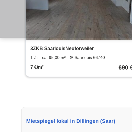
3ZKB SaarlouisNeuforweiler
1 Zi.
ca. 95,00 m²
Saarlouis 66740
690 
7 €/m²
Mietspiegel lokal in Dillingen (Saar)