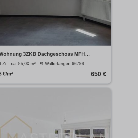
Wohnung 3ZKB Dachgeschoss MFH
Neunkirchen Wellesweiler renoviert
3 Zi.
ca. 85,00 m²
Wallerfangen 66798
650 €
8 €/m²