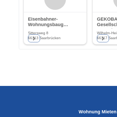
Eisenbahner-
GEKOBA
Wohnungsbaugenossenschaft
Gesellsch
eG
Gewerbe
Sittersweg 8
Wilhelm-Hein
66113 Saarbrücken
66117 Saar
❯
❯
Wohnung Mieten