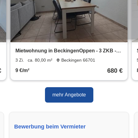
Mietwohnung in BeckingenOppen - 3 ZKB -
80 m² Wfl. - 01. OG
3 Zi.
ca. 80,00 m²
Beckingen 66701
€
680 €
9 €/m²
mehr Angebote
Bewerbung beim Vermieter