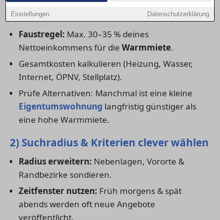
1) Budget realistisch festlegen
Einstellungen
Datenschutzerklärung
Faustregel:
Max. 30–35 % deines
Nettoeinkommens für die
Warmmiete
.
Gesamtkosten kalkulieren (Heizung, Wasser,
Internet, ÖPNV, Stellplatz).
Prüfe Alternativen: Manchmal ist eine kleine
Eigentumswohnung
langfristig günstiger als
eine hohe Warmmiete.
2) Suchradius & Kriterien clever wählen
Radius erweitern:
Nebenlagen, Vororte &
Randbezirke sondieren.
Zeitfenster nutzen:
Früh morgens & spät
abends werden oft neue Angebote
veröffentlicht.